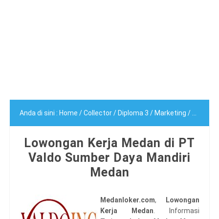
Anda di sini :
Home
/
Collector
/
Diploma 3
/
Marketing
/
Sarjana 
Lowongan Kerja Medan di PT
Valdo Sumber Daya Mandiri
Medan
Medanloker.com
,
Lowongan
Kerja Medan
. Informasi