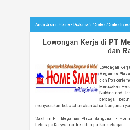
Anda di sini :
Home
/
Diploma 3
/
Sales
/
Sales Exec
Lowongan Kerja di PT 
dan R
Lowongan Kerj
Megamas Plaza
oleh
Poskerjam
Merupakan Peru
Building and Ho
berbagai kebu
menyediakan kebutuhan akan bahan bangunan yang
Saat ini
PT Megamas Plaza Bangunan
-
Home
beberapa Karywan untuk ditempatkan sebagai: