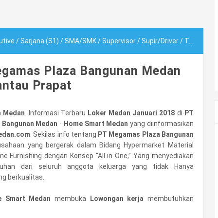
utive
/
Sarjana (S1)
/
SMA/SMK
/
Supervisor
/
Supir/Driver
/
Teknik
/
Te
Megamas Plaza Bangunan Medan
antau Prapat
a Medan
. Informasi Terbaru
Loker Medan Januari 2018
di
PT
 Bangunan Medan
-
Home Smart Medan
yang diinformasikan
edan.com
. Sekilas info tentang
PT Megamas Plaza Bangunan
sahaan yang bergerak dalam Bidang Hypermarket Material
me Furnishing dengan Konsep “All in One,” Yang menyediakan
tuhan dari seluruh anggota keluarga yang tidak Hanya
 berkualitas.
 Smart Medan
membuka
Lowongan kerja
membutuhkan