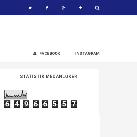
FACEBOOK
INSTAGRAM
STATISTIK MEDANLOKER
6
4
9
6
6
5
5
7