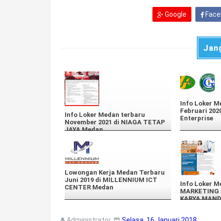
Google
Face
Jan
Info Loker M
Februari 202
Info Loker Medan terbaru
Enterprise
November 2021 di NIAGA TETAP
JAYA Medan
Lowongan Kerja Medan Terbaru
Juni 2019 di MILLENNIUM ICT
Info Loker M
CENTER Medan
MARKETING 
KARYA MAND
Administrator
Selasa, 16 Januari 2018