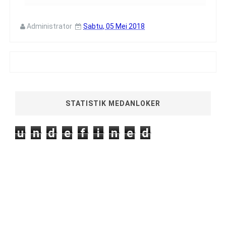
Administrator
Sabtu, 05 Mei 2018
STATISTIK MEDANLOKER
u
n
d
e
f
i
n
e
d