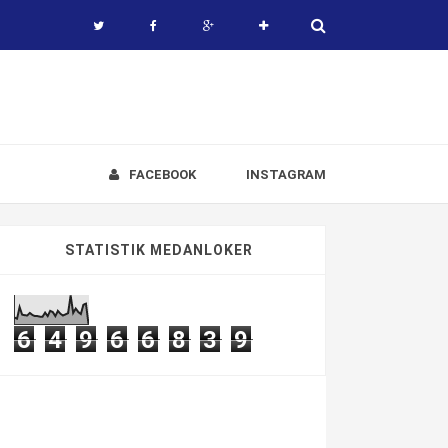
FACEBOOK
INSTAGRAM
STATISTIK MEDANLOKER
6
4
9
6
6
8
3
9