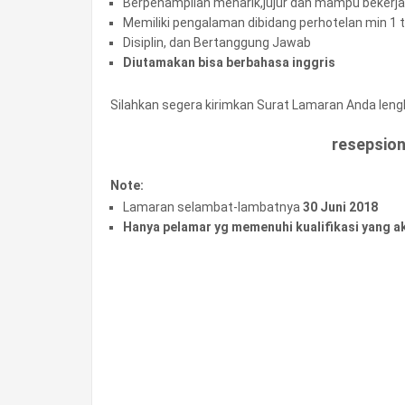
Berpenampilan menarik,jujur dan mampu bekerj
Memiliki pengalaman dibidang perhotelan min 1 
Disiplin, dan Bertanggung Jawab
Diutamakan bisa berbahasa inggris
Silahkan segera kirimkan Surat Lamaran Anda lengk
resepsio
Note:
Lamaran selambat-lambatnya
30 Juni 2018
Hanya pelamar yg memenuhi kualifikasi yang a