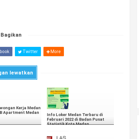
Bagikan
book
Twitter
More
gan lewatkan
owongan Kerja Medan
MB Apartment Medan
Info Loker Medan Terbaru di
Februari 2022 di Badan Pusat
Statistik Kota Medan