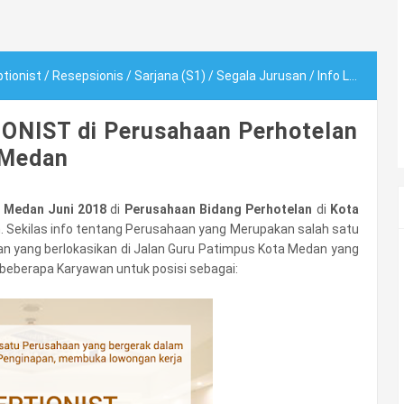
tionist
/
Resepsionis
/
Sarjana (S1)
/
Segala Jurusan
/
Info Loker Medan RECEPTIONIST di Perusahaan Perhotelan Medan
ONIST di Perusahaan Perhotelan
Medan
 Medan Juni 2018
di
Perusahaan Bidang Perhotelan
di
Kota
m
. Sekilas info tentang Perusahaan yang Merupakan salah satu
n yang berlokasikan di Jalan Guru Patimpus Kota Medan yang
berapa Karyawan untuk posisi sebagai: