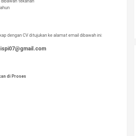
a dibawah tekanan
tahun
ap dengan CV ditujukan ke alamat email dibawah ini:
nispi07@gmail.com
kan di Proses