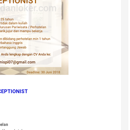
CEPTIONIST
telan