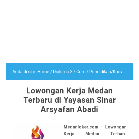
Anda di sini :
Home
/
Diploma 3
/
Guru
/
Pendidikan/Kursus
/
Sarj
Lowongan Kerja Medan
Terbaru di Yayasan Sinar
Arsyafan Abadi
Medanloker.com - Lowongan
Kerja Medan Terbaru