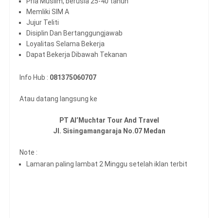
Pria Muslim, berusia 25-40 tahun
Memliki SIM A
Jujur Teliti
Disiplin Dan Bertanggungjawab
Loyalitas Selama Bekerja
Dapat Bekerja Dibawah Tekanan
Info Hub :
081375060707
Atau datang langsung ke
PT Al’Muchtar Tour And Travel
Jl. Sisingamangaraja No.07 Medan
Note :
Lamaran paling lambat 2 Minggu setelah iklan terbit