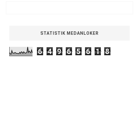
STATISTIK MEDANLOKER
6
4
9
6
5
6
1
8