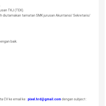
.
usan TKJ (TEK).
bih diutamakan tamatan SMK jurusan Akuntansi/ Sekretaris/
engan baik.
a CV ke email ke :
pixel.hrd@gmail.com
dengan subject :