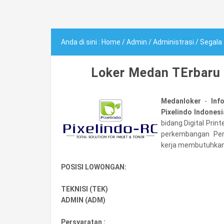
Anda di sini :
Home
/
Admin
/
Administrasi
/
Segala
Loker Medan TErbaru 
Medanloker
-
Inf
Pixelindo Indonesi
bidang Digital Prin
perkembangan Per
kerja membutuhkan 
POSISI LOWONGAN:
TEKNISI (TEK)
ADMIN (ADM)
Persyaratan :