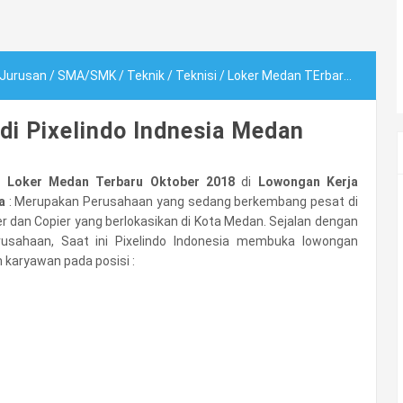
 Jurusan
/
SMA/SMK
/
Teknik
/
Teknisi
/
Loker Medan TErbaru di Pixelindo Indnesia Medan
di Pixelindo Indnesia Medan
o Loker Medan Terbaru Oktober 2018
di
Lowongan Kerja
a
: Merupakan Perusahaan yang sedang berkembang pesat di
ter dan Copier yang berlokasikan di Kota Medan. Sejalan dengan
usahaan, Saat ini Pixelindo Indonesia membuka lowongan
karyawan pada posisi :