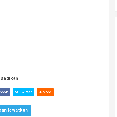
Bagikan
book
Twitter
More
gan lewatkan