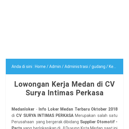
Anda di sini :
Home
/
Admin
/
Administrasi
/
gudang
/
Kepala Gudang
Lowongan Kerja Medan di CV
Surya Intimas Perkasa
Medanloker
-
Info Loker Medan Terbaru Oktober 2018
di
CV SURYA INTIMAS PERKASA
Merupakan salah satu
Perusahaan yang bergerak dibidang
Supplier Otomotif -
Parts
yang berlokasikan di Jl Duyung Kota Medan saat ini