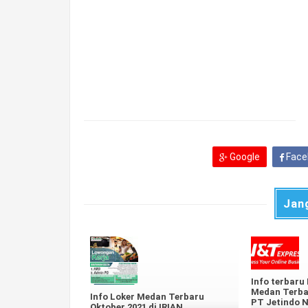
Google
Face
Jan
Info terbaru
Medan Terbar
Info Loker Medan Terbaru
PT Jetindo N
Oktober 2021 di IRIAN