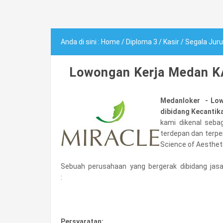
Anda di sini :
Home
/
Diploma 3
/
Kasir
/
Segala Jur
Lowongan Kerja Medan KAS
Medanloker - Low
dibidang Kecantik
kami dikenal sebaga
terdepan dan terper
Science of Aestheti
Sebuah perusahaan yang bergerak dibidang jas
:
Persyaratan: