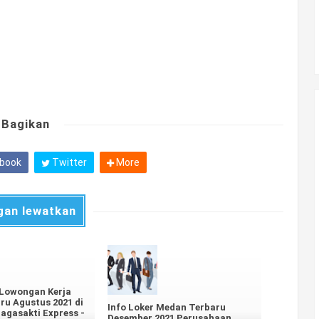
Bagikan
book
Twitter
More
gan lewatkan
 Lowongan Kerja
u Agustus 2021 di
Info Loker Medan Terbaru
agasakti Express -
Desember 2021 Perusahaan