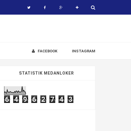
FACEBOOK
INSTAGRAM
STATISTIK MEDANLOKER
6
4
9
6
2
7
4
3