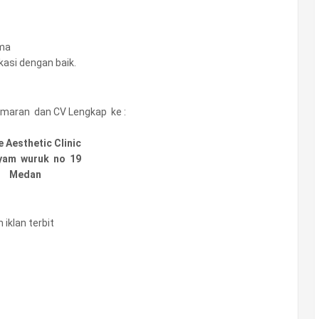
ama
asi dengan baik.
lamaran dan CV Lengkap ke :
e Aesthetic Clinic
ayam wuruk no 19
Medan
iklan terbit