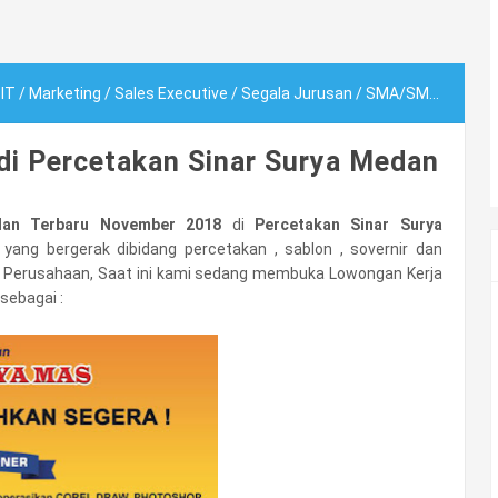
/
IT
/
Marketing
/
Sales Executive
/
Segala Jurusan
/
SMA/SMK
/
Teknik
di Percetakan Sinar Surya Medan
an Terbaru November 2018
di
Percetakan Sinar Surya
ang bergerak dibidang percetakan , sablon , sovernir dan
 Perusahaan, Saat ini kami sedang membuka Lowongan Kerja
sebagai :