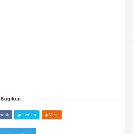
Bagikan
book
Twitter
More