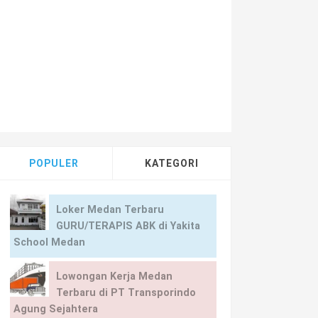
/
Info Loker Medan Terbaru di Percetakan Sinar Surya Medan
POPULER
KATEGORI
Loker Medan Terbaru
GURU/TERAPIS ABK di Yakita
School Medan
Lowongan Kerja Medan
Terbaru di PT Transporindo
Agung Sejahtera