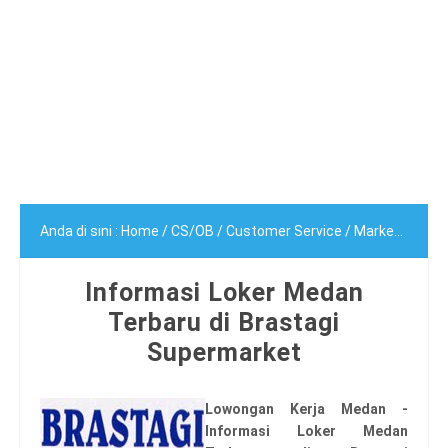
Anda di sini :
Home
/
CS/OB
/
Customer Service
/
Marketing
/
S
Informasi Loker Medan
Terbaru di Brastagi
Supermarket
Lowongan Kerja Medan -
Informasi Loker Medan