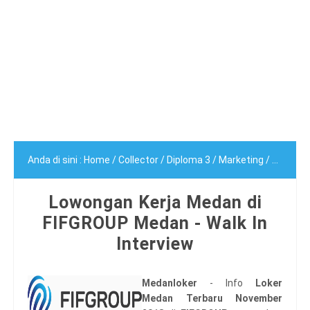
Anda di sini :
Home
/
Collector
/
Diploma 3
/
Marketing
/
Segala 
Lowongan Kerja Medan di
FIFGROUP Medan - Walk In
Interview
Medanloker
- Info
Loker
Medan Terbaru November