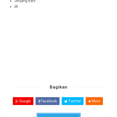
Jenjang Karir
dll
Bagikan
Google
Facebook
Twitter
More