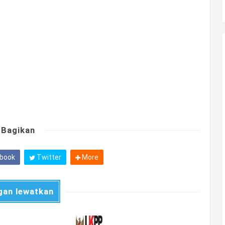
Bagikan
book
Twitter
More
gan lewatkan