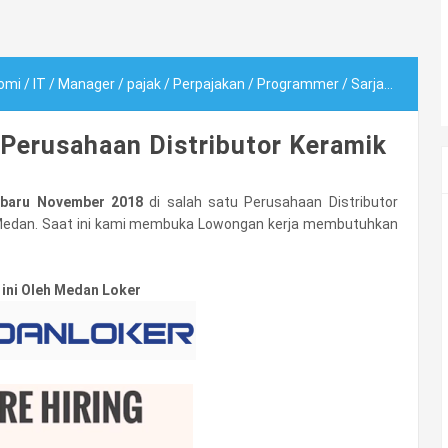
omi
/
IT
/
Manager
/
pajak
/
Perpajakan
/
Programmer
/
Sarjana (S1)
/
Perusahaan Distributor Keramik
baru November 2018
di salah satu Perusahaan Distributor
Medan. Saat ini kami membuka Lowongan kerja membutuhkan
 ini Oleh Medan Loker