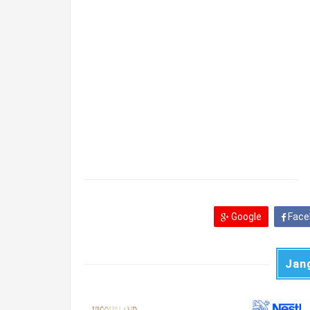
Google
Face
Jan