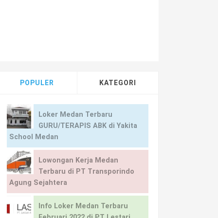
Segala Jurusan
/
Teknik
/
Lowongan Kerja Medan di Perusahaan Distrib
POPULER
KATEGORI
Loker Medan Terbaru
GURU/TERAPIS ABK di Yakita
School Medan
Lowongan Kerja Medan
Terbaru di PT Transporindo
Agung Sejahtera
Info Loker Medan Terbaru
Februari 2022 di PT Lestari