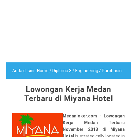
Anda di sini :
Home
/
Diploma 3
/
Engineering
/
Purchasing
/
Rece
Lowongan Kerja Medan
Terbaru di Miyana Hotel
Medanloker.com - Lowongan
Kerja Medan Terbaru
November 2018
di
Miyana
Hotel
is strategically located in