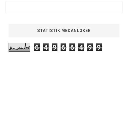
STATISTIK MEDANLOKER
6
4
9
6
6
4
9
9