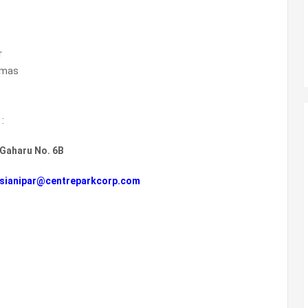
r
smas
:
 Gaharu No. 6B
isianipar@centreparkcorp.com