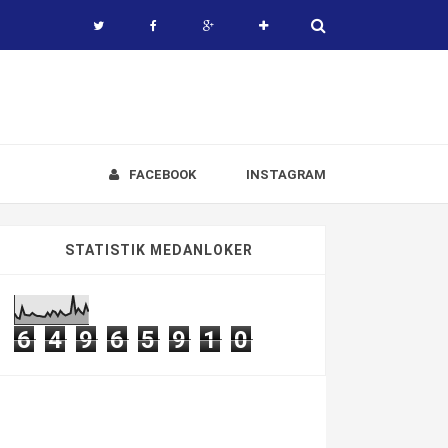
FACEBOOK
INSTAGRAM
STATISTIK MEDANLOKER
6
4
9
6
5
9
1
0