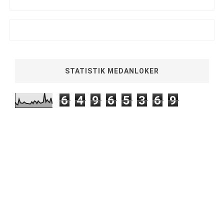
STATISTIK MEDANLOKER
6
4
9
6
5
3
6
9