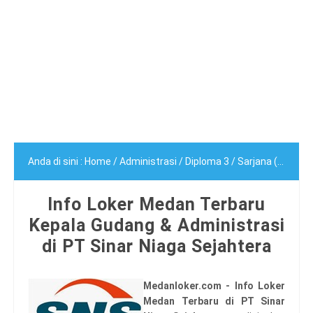
Anda di sini :
Home
/
Administrasi
/
Diploma 3
/
Sarjana (S1)
/
In
Info Loker Medan Terbaru
Kepala Gudang & Administrasi
di PT Sinar Niaga Sejahtera
Medanloker.com - Info Loker
Medan Terbaru di PT Sinar