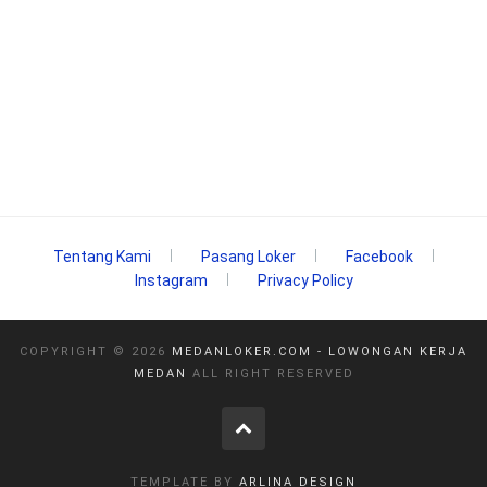
Tentang Kami
Pasang Loker
Facebook
Instagram
Privacy Policy
COPYRIGHT ©
2026
MEDANLOKER.COM - LOWONGAN KERJA
MEDAN
ALL RIGHT RESERVED
TEMPLATE BY
ARLINA DESIGN