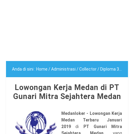
Anda di sini :
Home
/
Administrasi
/
Collector
/
Diploma 3
/
Sarja
Lowongan Kerja Medan di PT
Gunari Mitra Sejahtera Medan
Medanloker - Lowongan Kerja
Medan Terbaru Januari
2019
di
PT Gunari Mitra
Sejahtera Medan
yang