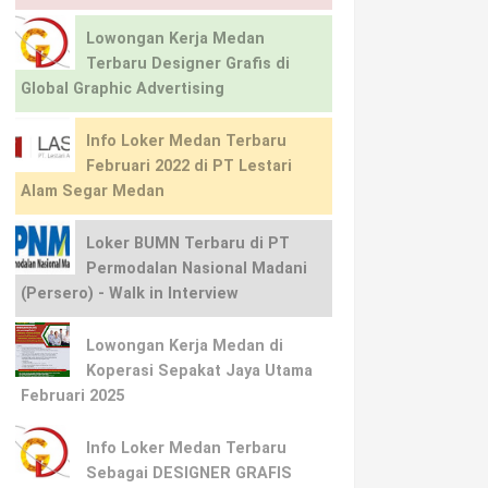
Lowongan Kerja Medan
Terbaru Designer Grafis di
Global Graphic Advertising
Info Loker Medan Terbaru
Februari 2022 di PT Lestari
Alam Segar Medan
Loker BUMN Terbaru di PT
Permodalan Nasional Madani
(Persero) - Walk in Interview
Lowongan Kerja Medan di
Koperasi Sepakat Jaya Utama
Februari 2025
Info Loker Medan Terbaru
Sebagai DESIGNER GRAFIS