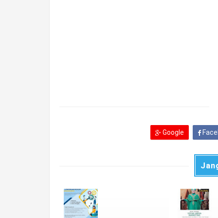
Google
Face
Jan