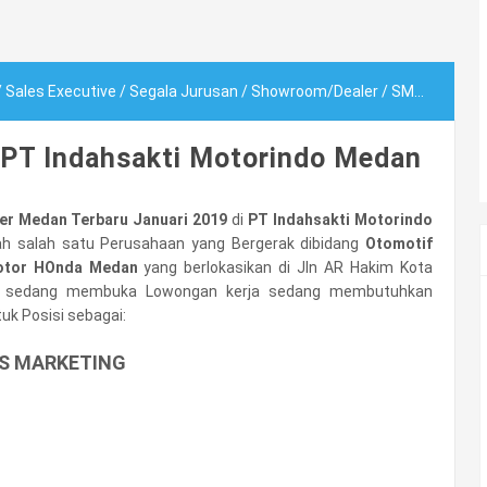
/
Sales Executive
/
Segala Jurusan
/
Showroom/Dealer
/
SMA/SMK
/
L
 PT Indahsakti Motorindo Medan
ker Medan Terbaru Januari 2019
di
PT Indahsakti Motorindo
 salah satu Perusahaan yang Bergerak dibidang
Otomotif
Motor HOnda Medan
yang berlokasikan di Jln AR Hakim Kota
mi sedang membuka Lowongan kerja sedang membutuhkan
uk Posisi sebagai:
S MARKETING