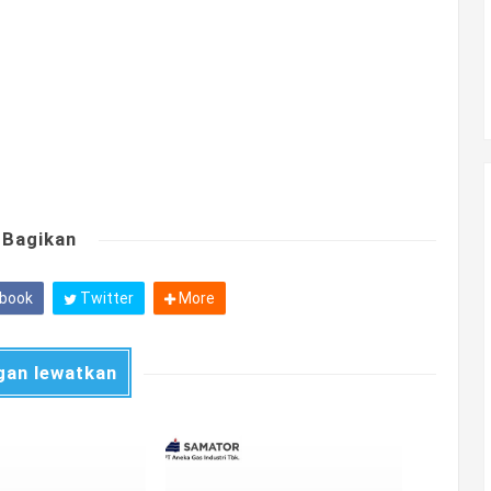
Bagikan
book
Twitter
More
gan lewatkan