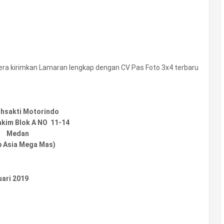
gera kirimkan Lamaran lengkap dengan CV Pas Foto 3x4 terbaru
:
ahsakti Motorindo
akim Blok A NO 11-14
Medan
 Asia Mega Mas)
uari 2019