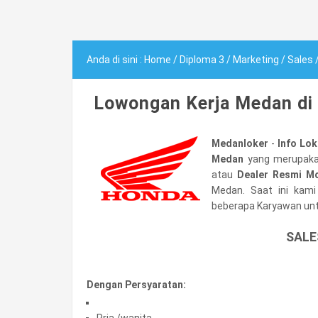
Anda di sini :
Home
/
Diploma 3
/
Marketing
/
Sales
Lowongan Kerja Medan di
Medanloker
-
Info Lo
Medan
yang merupakah
atau
Dealer Resmi 
Medan. Saat ini ka
beberapa Karyawan unt
SALE
Dengan Persyaratan:
Pria /wanita