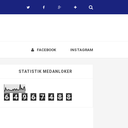
FACEBOOK
INSTAGRAM
STATISTIK MEDANLOKER
6
4
9
6
7
4
8
8