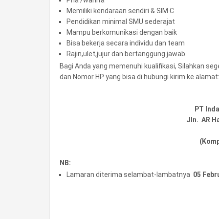
Memiliki kendaraan sendiri & SIM C
Pendidikan minimal SMU sederajat
Mampu berkomunikasi dengan baik
Bisa bekerja secara individu dan team
Rajin,ulet,jujur dan bertanggung jawab
Bagi Anda yang memenuhi kualifikasi, Silahkan se
dan Nomor HP yang bisa di hubungi kirim ke alamat
PT Ind
Jln. AR H
(Komp
NB:
Lamaran diterima selambat-lambatnya
05 Febr