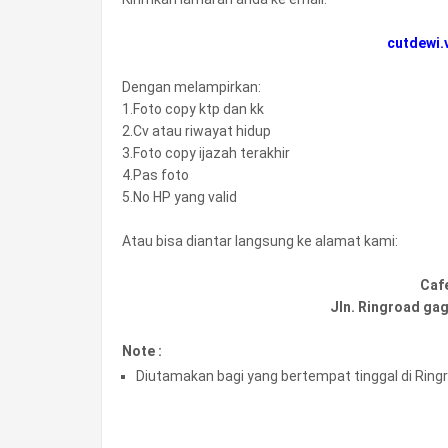
cutdewi
Dengan melampirkan:
1.Foto copy ktp dan kk
2.Cv atau riwayat hidup
3.Foto copy ijazah terakhir
4.Pas foto
5.No HP yang valid
Atau bisa diantar langsung ke alamat kami:
Caf
Jln. Ringroad ga
Note :
Diutamakan bagi yang bertempat tinggal di Ring