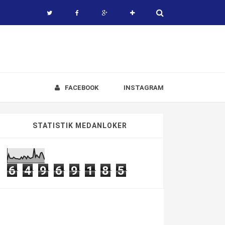
FACEBOOK
INSTAGRAM
STATISTIK MEDANLOKER
6
4
9
6
9
1
8
5