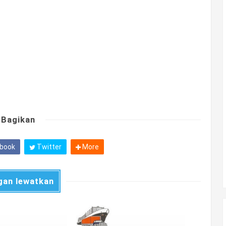
Bagikan
book
Twitter
More
gan lewatkan