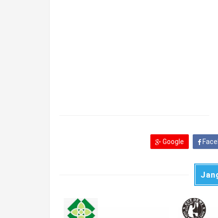
Google
Face
Jan