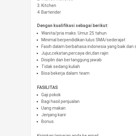
3. Kitchen
4. Bartender
Dengan kualifikasi sebagai berikut:
Wanita/pria maks. Umur 25 tahun
Minimal berpendidikan lulus SMA/sederajat
Fasih dalam berbahasa indonesia yang baik dan
Jujur,cekatan,percaya diri,dan rajin
Disiplin dan bertanggung jawab
Tidak sedang kuliah
Bisa bekerja dalam team
FASILITAS
Gaji pokok
Bagi hasil penjualan
Uang makan
Jenjang karir
Bonus
Kirimkan lamaran anda ke email: