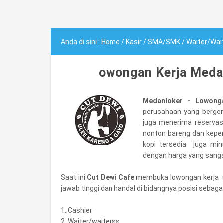
Anda di sini :
Home
/
Kasir
/
SMA/SMK
/
Waiter/Wai
owongan Kerja Medan
Medanloker - Lowong
perusahaan yang berger
juga menerima reservas
nonton bareng dan keper
kopi tersedia juga mi
dengan harga yang sanga
Saat ini
Cut Dewi Cafe
membuka lowongan kerja un
jawab tinggi dan handal di bidangnya posisi sebagai
1. Cashier
2. Waiter/waiterss