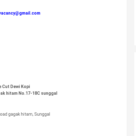
.vacancy@gmail.com
e Cut Dewi Kopi
gak hitam No.17-18C sunggal
road gagak hitam, Sunggal