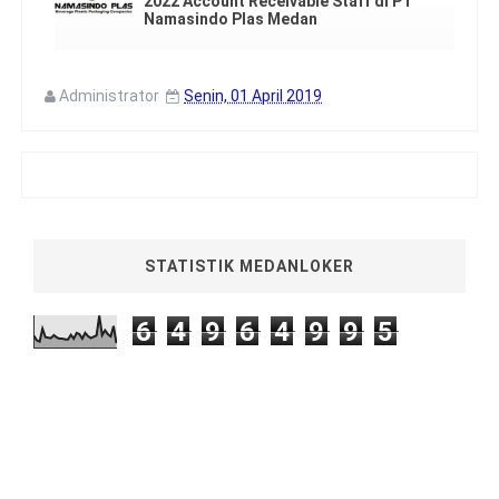
2022 Account Receivable Staff di PT
Namasindo Plas Medan
Administrator
Senin, 01 April 2019
STATISTIK MEDANLOKER
6
4
9
6
4
9
9
5