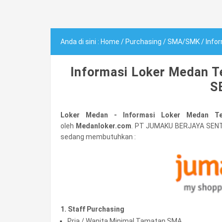
Anda di sini :
Home
/
Purchasing
/
SMA/SMK
/
Info
Informasi Loker Medan 
S
Loker Medan - Informasi Loker Medan 
oleh
Medanloker.com
. PT JUMAKU BERJAYA SENT
sedang membutuhkan :
1. Staff Purchasing
Pria / Wanita Minimal Tamatan SMA