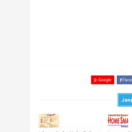
Google
Face
Jan