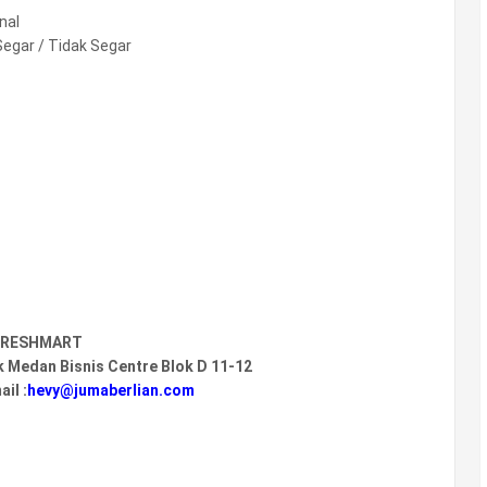
nal
egar / Tidak Segar
FRESHMART
k Medan Bisnis Centre Blok D 11-12
il :
hevy@jumaberlian.com