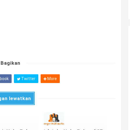
Bagikan
book
Twitter
More
gan lewatkan