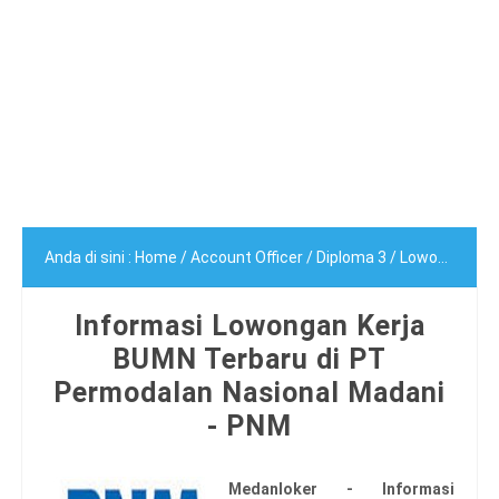
Anda di sini :
Home
/
Account Officer
/
Diploma 3
/
Lowongan BUMN
Informasi Lowongan Kerja
BUMN Terbaru di PT
Permodalan Nasional Madani
- PNM
Medanloker - Informasi