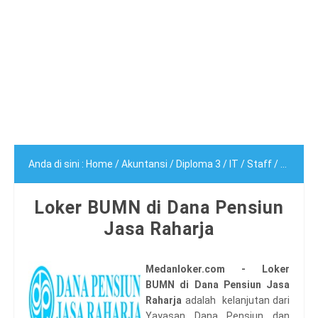
Anda di sini :
Home
/
Akuntansi
/
Diploma 3
/
IT
/
Staff
/
Loker B
Loker BUMN di Dana Pensiun
Jasa Raharja
Medanloker.com - Loker
BUMN di Dana Pensiun Jasa
Raharja
adalah kelanjutan dari
Yayasan Dana Pensiun dan