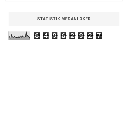
STATISTIK MEDANLOKER
6
4
9
6
2
9
2
7