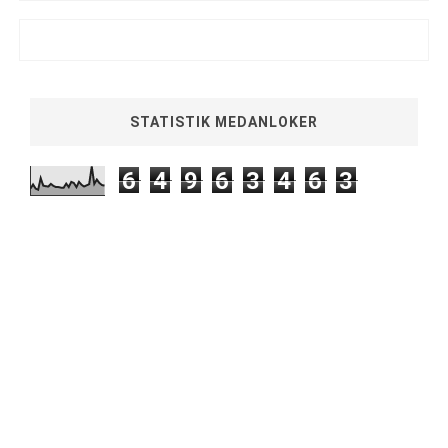
STATISTIK MEDANLOKER
6
4
9
6
3
4
6
3