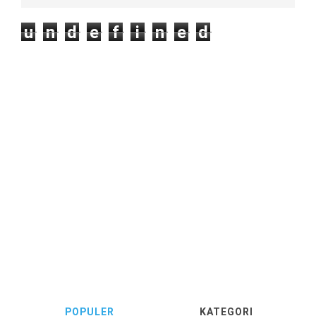
u
n
d
e
f
i
n
e
d
POPULER
KATEGORI