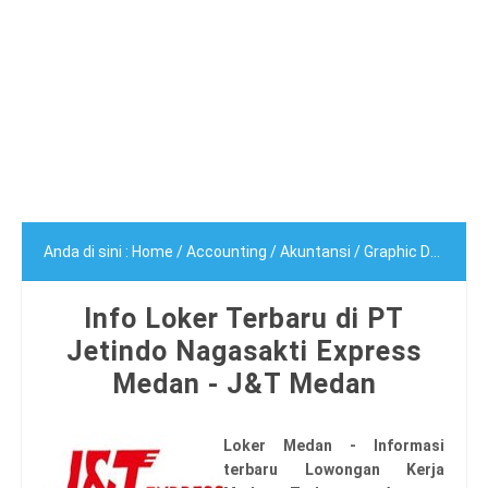
Anda di sini :
Home
/
Accounting
/
Akuntansi
/
Graphic Designer
Info Loker Terbaru di PT
Jetindo Nagasakti Express
Medan - J&T Medan
Loker Medan - Informasi
terbaru Lowongan Kerja