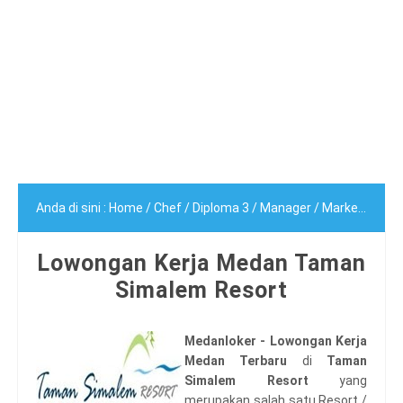
Anda di sini :
Home
/
Chef
/
Diploma 3
/
Manager
/
Marketing
/
S
Lowongan Kerja Medan Taman
Simalem Resort
Medanloker - Lowongan Kerja
Medan Terbaru
di
Taman
Simalem Resort
yang
merupakan salah satu Resort /