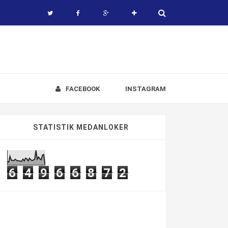
FACEBOOK
INSTAGRAM
STATISTIK MEDANLOKER
6
4
9
6
6
8
7
2