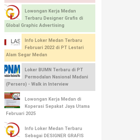
Lowongan Kerja Medan
Terbaru Designer Grafis di
Global Graphic Advertising
Info Loker Medan Terbaru
Februari 2022 di PT Lestari
Alam Segar Medan
Loker BUMN Terbaru di PT
Permodalan Nasional Madani
(Persero) - Walk in Interview
Lowongan Kerja Medan di
Koperasi Sepakat Jaya Utama
Februari 2025
Info Loker Medan Terbaru
Sebagai DESIGNER GRAFIS