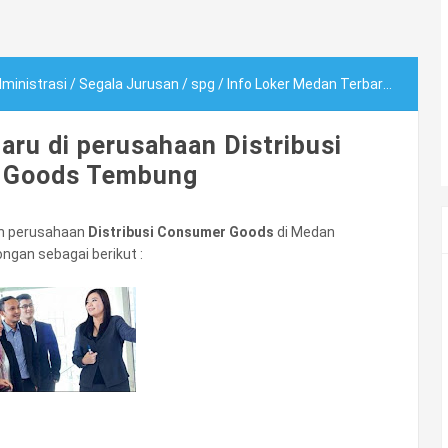
ministrasi
/
Segala Jurusan
/
spg
/
Info Loker Medan Terbaru di perusahaan Distribusi Consumer Goods Tembung
aru di perusahaan Distribusi
 Goods Tembung
ah perusahaan
Distribusi Consumer Goods
di Medan
gan sebagai berikut :