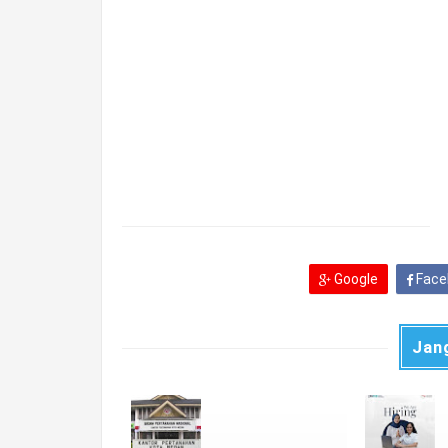
Google
Face
Jan