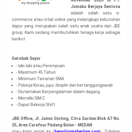
November 2020 di PT.
Jumaku Berjaya Sentosa
adalah salah satu e-
commerce atau retail online yang melengkapi kebutuhan
dapur yang merupakan salah satu anak usaha dari JBE
group. Kami sedang membutuhkan tenaga kerja sebagai
berikut
Gerobak Sayur
- laki-laki atau Perempuan
- Maximum 45 Tahun
- Minimum Tamatan SMA
- Pekerja Keras, jujur, disiplin dan bertanggungjawab
- Diutamakan Berpengalaman dalam dagang
- Memiliki SIM C
- Dapat Bekerja Shift
JBE Office, Jl. Jamin Ginting, Citra Garden Blok A7 No.
25, Area Carefour Padang Bulan - MEDAN
atau kirim email ke (
hevy@jumaberlian.com
). Tuliskan