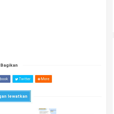
Bagikan
book
Twitter
More
gan lewatkan