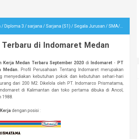
a
/
Diploma 3
/
sarjana
/
Sarjana (S1)
/
Segala Jurusan
/
SMA/SMK
/
Lo
 Terbaru di Indomaret Medan
 Kerja Medan Terbaru September 2020
di
Indomaret
-
PT
a Medan.
Profil Perusahaan Tentang Indomaret merupakan
ng menyediakan kebutuhan pokok dan kebutuhan sehari-hari
urang dari 200 M2. Dikelola oleh PT. Indomarco Prismatama,
Indomaret di Kalimantan dan toko pertama dibuka di Ancol,
n 1988.
Kerja
dengan posisi :