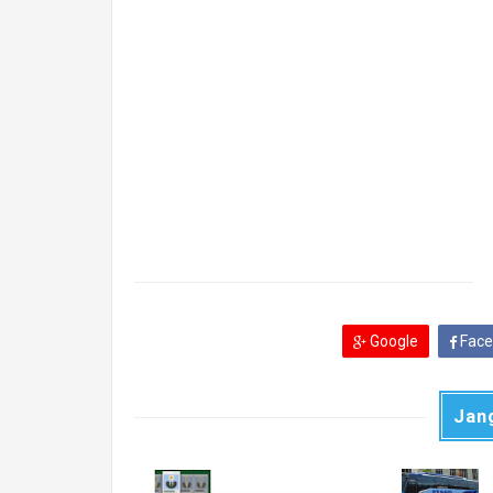
Google
Face
Jan