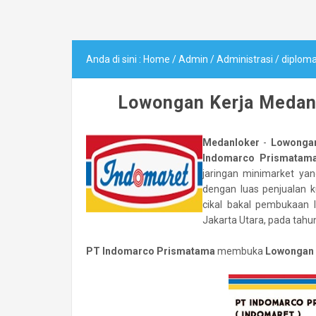
Anda di sini :
Home
/
Admin
/
Administrasi
/
diplom
Lowongan Kerja Medan
Medanloker
-
Lowongan
Indomarco Prismatam
jaringan minimarket ya
dengan luas penjualan k
cikal bakal pembukaan 
Jakarta Utara, pada tahu
PT Indomarco Prismatama
membuka
Lowongan 