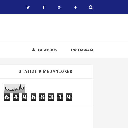
FACEBOOK
INSTAGRAM
STATISTIK MEDANLOKER
6
4
9
6
8
3
1
9