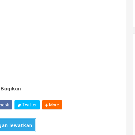
Bagikan
book
Twitter
More
gan lewatkan