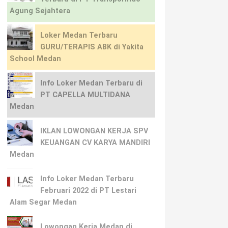
Agung Sejahtera
Loker Medan Terbaru
GURU/TERAPIS ABK di Yakita
School Medan
Info Loker Medan Terbaru di
PT CAPELLA MULTIDANA
Medan
IKLAN LOWONGAN KERJA SPV
KEUANGAN CV KARYA MANDIRI
Medan
Info Loker Medan Terbaru
Februari 2022 di PT Lestari
Alam Segar Medan
Lowongan Kerja Medan di