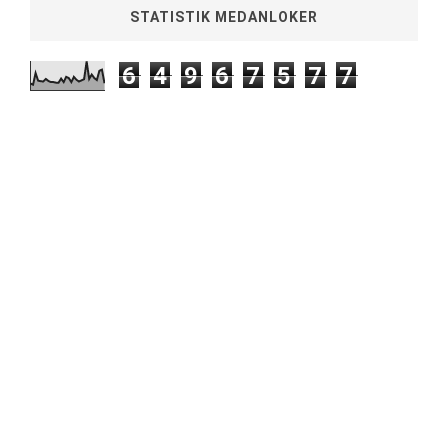
STATISTIK MEDANLOKER
6
4
9
6
7
5
7
7