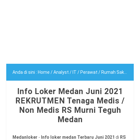
Anda di sini :
Home
/
Analyst
/
IT
/
Perawat
/
Rumah Sakit
/
Sega
Info Loker Medan Juni 2021
REKRUTMEN Tenaga Medis /
Non Medis RS Murni Teguh
Medan
Medanloker
-
Info loker medan Terbaru Juni 2021
di
RS