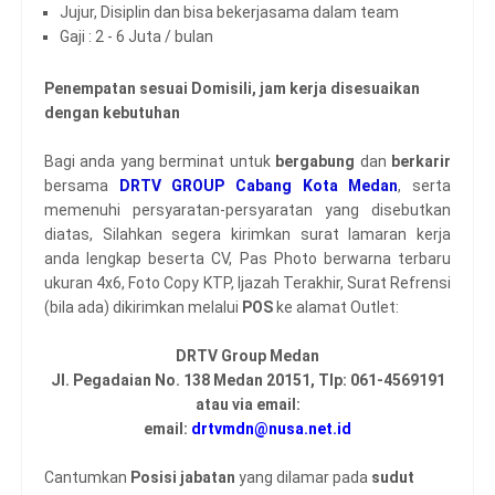
Jujur, Disiplin dan bisa bekerjasama dalam team
Gaji : 2 - 6 Juta / bulan
Penempatan sesuai Domisili, jam kerja disesuaikan
dengan kebutuhan
Bagi anda yang berminat untuk
bergabung
dan
berkarir
bersama
DRTV GROUP Cabang Kota Medan
, serta
memenuhi persyaratan-persyaratan yang disebutkan
diatas, Silahkan segera kirimkan surat lamaran kerja
anda lengkap beserta CV, Pas Photo berwarna terbaru
ukuran 4x6, Foto Copy KTP, Ijazah Terakhir, Surat Refrensi
(bila ada) dikirimkan melalui
POS
ke alamat Outlet:
DRTV Group Medan
Jl. Pegadaian No. 138 Medan 20151, Tlp: 061-4569191
atau via email:
email:
drtvmdn@nusa.net.id
Cantumkan
Posisi jabatan
yang dilamar pada
sudut