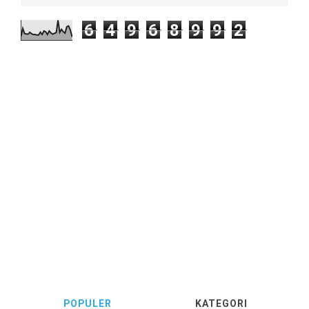
6
4
9
6
8
9
9
2
POPULER
KATEGORI