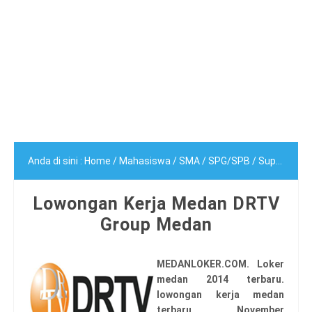
Anda di sini :
Home
/
Mahasiswa
/
SMA
/
SPG/SPB
/
Supervisor
Lowongan Kerja Medan DRTV
Group Medan
MEDANLOKER.COM.
Loker
medan 2014 terbaru.
lowongan kerja medan
terbaru November