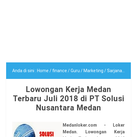
Anda di sini :
Home
/
finance
/
Guru
/
Marketing
/
Sarjana (S1)
/
L
Lowongan Kerja Medan
Terbaru Juli 2018 di PT Solusi
Nusantara Medan
Medanloker.com - Loker
Medan. Lowongan Kerja