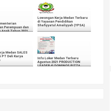
Lowongan Kerja Medan Terbaru
di Yayasan Pendidikan
ementerian
Shafiyyatul Amaliyyah (YPSA)
an Perempuan dan
n Anak Tahun 2021
rja Medan SALES
 PT Deli Karya
Info Loker Medan Terbaru
n
Agustus 2021 PRODUCTION
LEADER di DOMINOS PIZZA
Medan