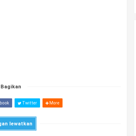
Bagikan
book
Twitter
More
gan lewatkan