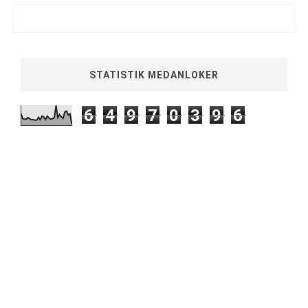
STATISTIK MEDANLOKER
6
4
9
7
0
3
9
6