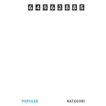
6
4
9
6
2
8
8
5
POPULER
KATEGORI