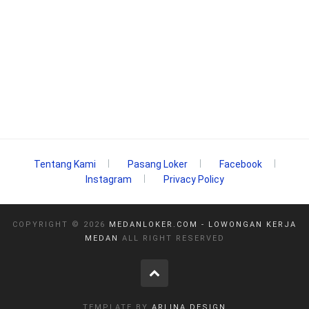
Tentang Kami
Pasang Loker
Facebook
Instagram
Privacy Policy
COPYRIGHT ©
2026
MEDANLOKER.COM - LOWONGAN KERJA
MEDAN
ALL RIGHT RESERVED
TEMPLATE BY
ARLINA DESIGN