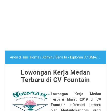
Anda di sini :
Home
/
Admin
/
Barista
/
Diploma 3
/
SMA/SMK
/
T
Lowongan Kerja Medan
Terbaru di CV Fountain
Lowongan Kerja Medan
Terbaru Maret 2019
di
CV
Fountain
informasi terbaru
oleh
Medanloker.com.
Profil